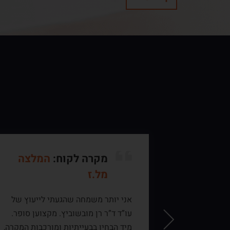
כדים
מקרה לקוח:
המלצה
מל.ז
 אליך
אני יותר משמחה שהגעתי לייעוץ של
 מכך,
עו”ד ד”ר רן מובשוביץ. מקצוען סופר.
ו, על ידי
מיד הבחין בבעייתיות ומורכבות המקרה,