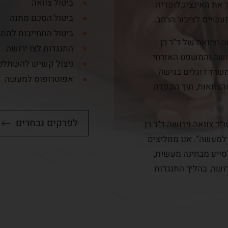
ביטול צוואה
ך את האינציקלופדיה
ביטול הסכם מתנה
עשיים לציבור הרחב.
ביטול התחייבות למתנ
 וצוואה של ד”ר רן
התנגדות לצו ירושה
רושה והמשפט האזרחי
ניצול קשיש להשתלטו
משרד דוגלים בגישה
אפוטרופוס למעשה
הצוואות, תוך הקפדה
לפרקים נבחרים
”ד צוואה וירושה ד”ר רן
 למעשה”. אנו ממליצים
סייע מבחינה מעשית,
ושה, בהליך התנגדות