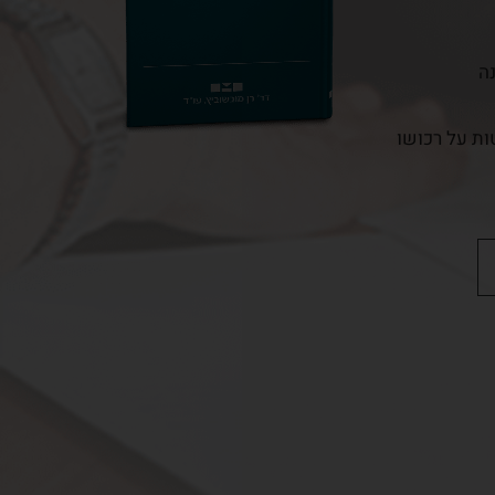
ה
ת על רכושו