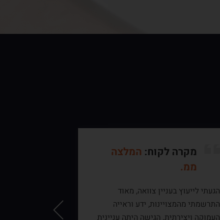
מקרה לקוח:
המלצה
מקרה 
ממ.
שפורס
המלצה
געתי לייעוץ בעניין צוואה, מאוד
הגעתי לעו”ד רן
תרשמתי מהמצויינות, ידע וראייה
האינטרנט וללא
עמוקה ויצירתית. הגישה היתה עניינית
מוקדמת, בפגישה