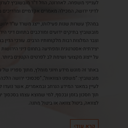
לענייני משפחה. לאחרונה, החל ד”ר מובשוביץ לערו
לדיני ירושה, המכילה מאמרים אקדמיים ומדריכים מ
במהלך עשרות שנות פעילותו, ייצג משרד עו”ד ירושה
מובשוביץ בתיקים ידועים ומורכבים בתחום דיני הי
וצבר המלצות רבות מלקוחותיו הרבים. עורכי הדין ב
יצירתית-אסטרטגית ומפתיעה בתחום דיני הירושות ו
על ייצוג מקצועי ושימת לב לפרטים הקטנים ביותר.
באתר זה מוגש מידע חיוני מומלץ, מתוך ספריו של עו
מובשוביץ: “משפט הצוואות”, “סכסוכי ירושה הלכה
לעיין במאגר המידע הנרחב ובמאמרים, אשר נועדו ל
תוך חסכון בזמן ובכסף, למי שמוצא עצמו בסכסוך יר
לצוואה, ביטול צוואה או ביטול מתנה.
קרא עוד