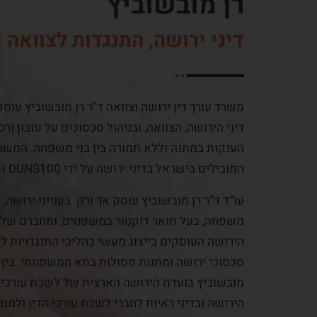
רן מובשוביץ
דיני ירושה, התנגדות לצוואה 
משרד עורך דין ירושה וצוואה ד”ר רן מובשוביץ עוס
דיני הירושה, הצוואה, ובניהול סכסוכים על עזבון ו
הענקות במתנה וללא תמורה בין בני משפחה. המשרד
המובילים בישראל בדיני ירושה על ידי DUNS100 ו- BDI CODE.
עו”ד ד”ר רן מובשוביץ עוסק אך ורק בענייני ירושה, צ
משפחה, בעל תואר דוקטור במשפטים, ומחברם של ס
הירושה העוסקים בייצוג מעשי בהליכי התנגדויות לצו
סכסוכי ירושה ומתנות פסולות בתא המשפחתי. בין ה
מובשוביץ בועדת הירושה הארצית של לשכת עורכי ה
הירושה ובדיני ראיות לחברי לשכת עורכי הדין ולמ